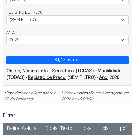
REGISTRO DE PRECO:
ANO:
Consultar
Objeto, Número, etc:
-
Secretaria:
(TODAS)
-
Modalidade:
(TODAS)
-
Registro de Preço:
(SEM FILTRO)
-
Ano:
2026
*Para detalhes clique sobre o
Última Atualização em 6 de agosto de
Nº do Processo!
2026 às 18:00:00
Filtrar:
Retirar Coluna
Copiar Texto
.csv
.xls
.pdf