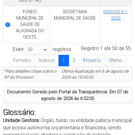
OESTE - RO
FUNDO
SECRETARIA
0000292.6.1-
MUNICIPAL DE
MUNICIPAL DE SAÚDE
2026
SAUDE DE
ALVORADA DO
OESTE
Registro 1 até 50 de 55.
Exibir
registros
Primeiro
Anterior
1
2
Próximo
Último
*Para detalhes clique sobre o
Última Atualização em 6 de agosto de
Nº do Processo!
2026 às 18:00:00
Documento Gerado pelo Portal da Transparência. Em
07 de
agosto de 2026 às 6:52:05
Glossário:
Unidade Gestora:
Órgão, fundo ou entidade pública municipal
que possui autonomia orçamentária e financeira, sendo
responsável pela abertura e condução da licitação.