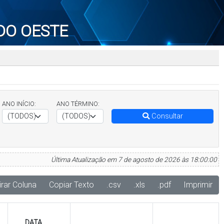
DO OESTE
ANO INÍCIO:
ANO TÉRMINO:
Consultar
Última Atualização em 7 de agosto de 2026 às 18:00:00
irar Coluna
Copiar Texto
.csv
.xls
.pdf
Imprimir
DATA