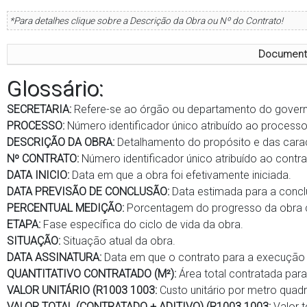
*Para detalhes clique sobre a Descrição da Obra ou Nº do Contrato!
Documento
Glossário:
SECRETARIA:
Refere-se ao órgão ou departamento do governo
PROCESSO:
Número identificador único atribuído ao processo
DESCRIÇÃO DA OBRA:
Detalhamento do propósito e das caract
Nº CONTRATO:
Número identificador único atribuído ao contr
DATA INICIO:
Data em que a obra foi efetivamente iniciada.
DATA PREVISÃO DE CONCLUSÃO:
Data estimada para a concl
PERCENTUAL MEDIÇÃO:
Porcentagem do progresso da obra 
ETAPA:
Fase específica do ciclo de vida da obra.
SITUAÇÃO:
Situação atual da obra.
DATA ASSINATURA:
Data em que o contrato para a execução d
QUANTITATIVO CONTRATADO (M²):
Área total contratada par
VALOR UNITÁRIO (R1003 1003:
Custo unitário por metro quad
VALOR TOTAL (CONTRATADO + ADITIVO) (R1003 1003:
Valor t