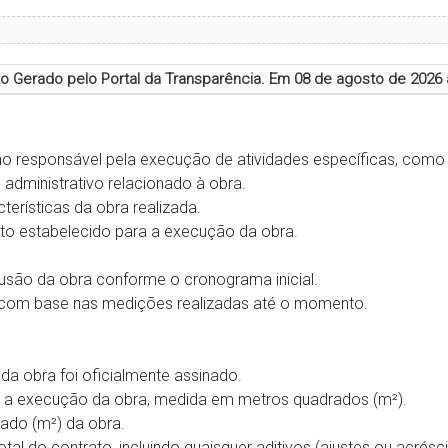
 Gerado pelo Portal da Transparência. Em
08 de agosto de 2026 
 responsável pela execução de atividades específicas, como 
 administrativo relacionado à obra.
erísticas da obra realizada.
ato estabelecido para a execução da obra.
usão da obra conforme o cronograma inicial.
com base nas medições realizadas até o momento.
a obra foi oficialmente assinado.
a a execução da obra, medida em metros quadrados (m²).
rado (m²) da obra.
otal do contrato, incluindo quaisquer aditivos (ajustes ou acréscim