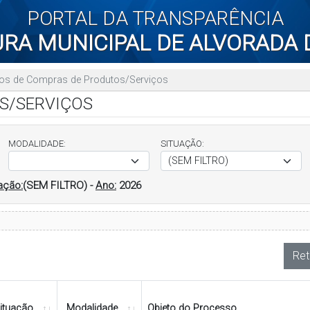
PORTAL DA TRANSPARÊNCIA
URA MUNICIPAL DE ALVORADA 
os de Compras de Produtos/Serviços
S/SERVIÇOS
MODALIDADE:
SITUAÇÃO:
ação:
(SEM FILTRO)
-
Ano:
2026
Ret
ituação
Modalidade
Objeto do Processo