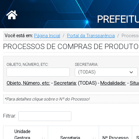
PREFEIT
Você está em:
Página Inicial
Portal da Transparência
Process
PROCESSOS DE COMPRAS DE PRODUTO
OBJETO, NÚMERO, ETC:
SECRETARIA:
Objeto, Número, etc:
-
Secretaria:
(TODAS)
-
Modalidade:
-
Situ
*Para detalhes clique sobre o Nº do Processo!
Filtrar:
Unidade
Gestora
Secretaria
Nº Processo
S