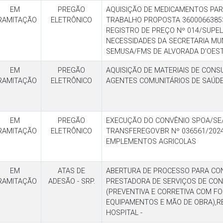
EM
PREGÃO
AQUISIÇÃO DE MEDICAMENTOS PA
RAMITAÇÃO
ELETRÔNICO
TRABALHO PROPOSTA 36000663853
REGISTRO DE PREÇO Nº 014/SUPEL
NECESSIDADES DA SECRETARIA MUN
SEMUSA/FMS DE ALVORADA D’OEST
EM
PREGÃO
AQUISIÇÃO DE MATERIAIS DE CON
RAMITAÇÃO
ELETRÔNICO
AGENTES COMUNITÁRIOS DE SAÚDE
EM
PREGÃO
EXECUÇÃO DO CONVÊNIO SPOA/SE/M
RAMITAÇÃO
ELETRÔNICO
TRANSFEREGOV.BR Nº 036561/2024 
EMPLEMENTOS AGRICOLAS
EM
ATAS DE
ABERTURA DE PROCESSO PARA CO
RAMITAÇÃO
ADESÃO - SRP.
PRESTADORA DE SERVIÇOS DE CO
(PREVENTIVA E CORRETIVA COM FO
EQUIPAMENTOS E MÃO DE OBRA),R
HOSPITAL -