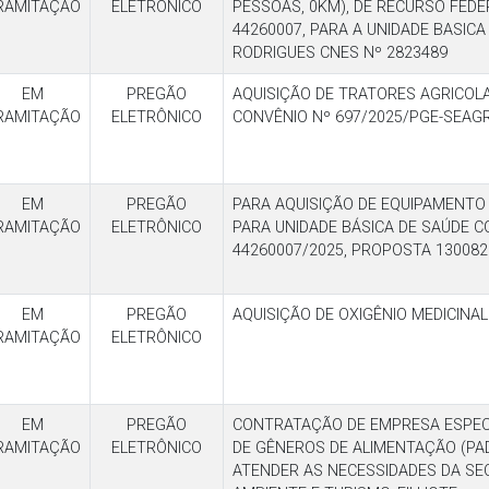
RAMITAÇÃO
ELETRÔNICO
PESSOAS, 0KM), DE RECURSO FED
44260007, PARA A UNIDADE BASICA
RODRIGUES CNES Nº 2823489
EM
PREGÃO
AQUISIÇÃO DE TRATORES AGRICOL
RAMITAÇÃO
ELETRÔNICO
CONVÊNIO Nº 697/2025/PGE-SEAGR
EM
PREGÃO
PARA AQUISIÇÃO DE EQUIPAMENTO
RAMITAÇÃO
ELETRÔNICO
PARA UNIDADE BÁSICA DE SAÚDE 
44260007/2025, PROPOSTA 130082
EM
PREGÃO
AQUISIÇÃO DE OXIGÊNIO MEDICINA
RAMITAÇÃO
ELETRÔNICO
EM
PREGÃO
CONTRATAÇÃO DE EMPRESA ESPEC
RAMITAÇÃO
ELETRÔNICO
DE GÊNEROS DE ALIMENTAÇÃO (PAD
ATENDER AS NECESSIDADES DA SEC