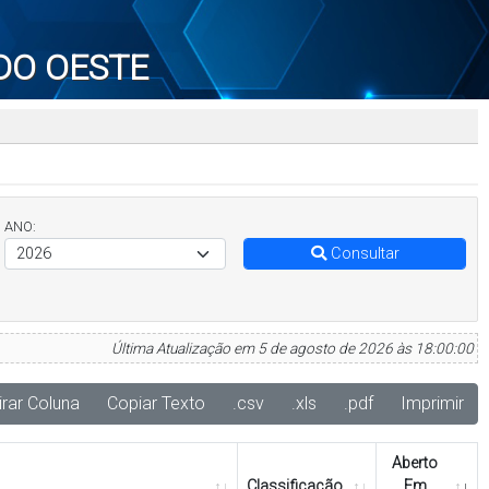
DO OESTE
ANO:
Consultar
Última Atualização em 5 de agosto de 2026 às 18:00:00
irar Coluna
Copiar Texto
.csv
.xls
.pdf
Imprimir
Aberto
Classificação
Em