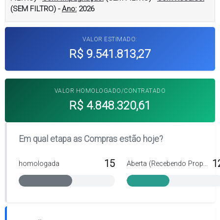
(SEM FILTRO)
-
Ano:
2026
VALOR ESTIMADO:
R$ 9.541.813,27
VALOR HOMOLOGADO/CONTRATADO
R$ 4.848.320,61
Em qual etapa as Compras estão hoje?
15
1
homologada
Aberta (Recebendo Propostas)