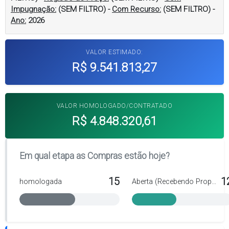
Impugnação:
(SEM FILTRO)
-
Com Recurso:
(SEM FILTRO)
-
Ano:
2026
VALOR ESTIMADO:
R$ 9.541.813,27
VALOR HOMOLOGADO/CONTRATADO
R$ 4.848.320,61
Em qual etapa as Compras estão hoje?
15
1
homologada
Aberta (Recebendo Propostas)