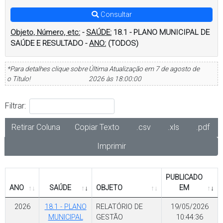
Consultar
Objeto, Número, etc:
-
SAÚDE:
18.1 - PLANO MUNICIPAL DE
SAÚDE E RESULTADO
-
ANO:
(TODOS)
*Para detalhes clique sobre
Última Atualização em 7 de agosto de
o Título!
2026 às 18:00:00
Filtrar:
Retirar Coluna
Copiar Texto
.csv
.xls
.pdf
Imprimir
PUBLICADO
ANO
SAÚDE
OBJETO
EM
2026
18.1 - PLANO
RELATÓRIO DE
19/05/2026
MUNICIPAL
GESTÃO
10:44:36